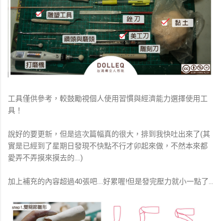
工具僅供參考，較鼓勵視個人使用習慣與經濟能力選擇使用工
具！
說好的要更新，但是這次篇幅真的很大，排到我快吐出來了(其
實是已經到了星期日發現不快點不行才卯起來做，不然本來都
愛弄不弄摸來摸去的....)
加上補充的內容超過40張吧....好累喔!但是發完壓力就小一點了...