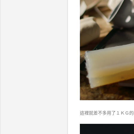
這裡就差不多用了１ＫＧ的