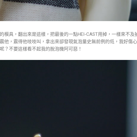
模具，翻出來是這樣，把最後的一點HEI-CAST用掉，一樣來不及
震他，震得他吱吱叫，拿出來卻發現氣泡量史無前例的低，我好傷
呢？不要這樣看不起我的脫泡機阿可惡！