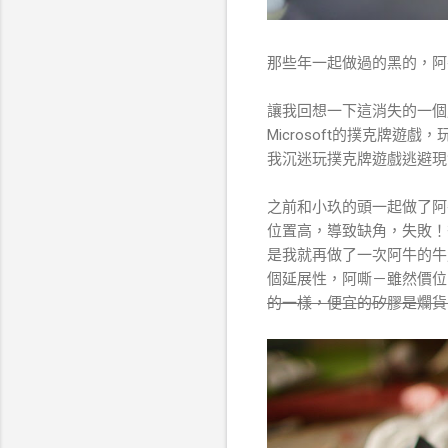
那些年一起做過的黑的，阿
讓我回想一下這消失的一個
Microsoft的撲克牌
我沉迷玩撲克牌遊戲逃避現實
之前和小玖的頭一起做了阿
位置高，導致缺角，失敗！
是我就再做了一次阿牛的牛
個延展性，阿嘶－雖然價位
的一樣，便宜的矽膠是爛貨