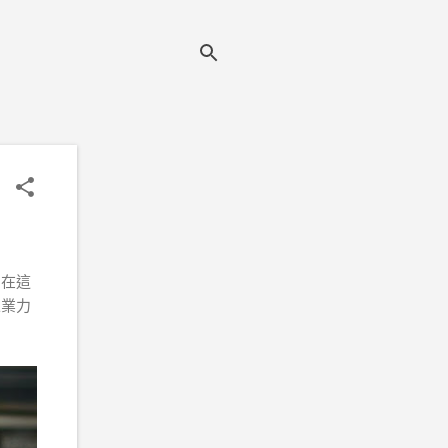
，在這
像業力