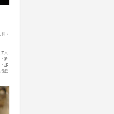
心情，
比注入
呢，於
度，那
我抱怨