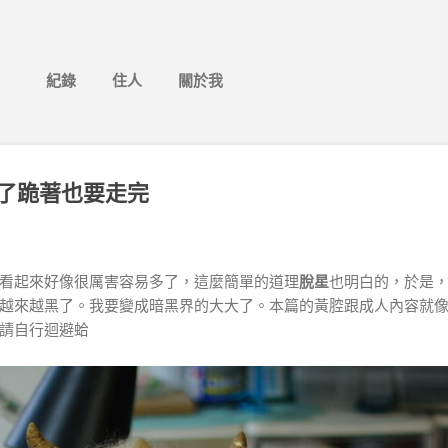
跳到主要內容
紀錄
住人
關於我
了跪著也要走完
看起來好像很厲害容易多了，這麼簡單的道理
脫星
也明白的，於是
越來越黑了。我要變成暗黑界的大大了。本篇的黃腔跟成人內容就
請自行迴避蛤