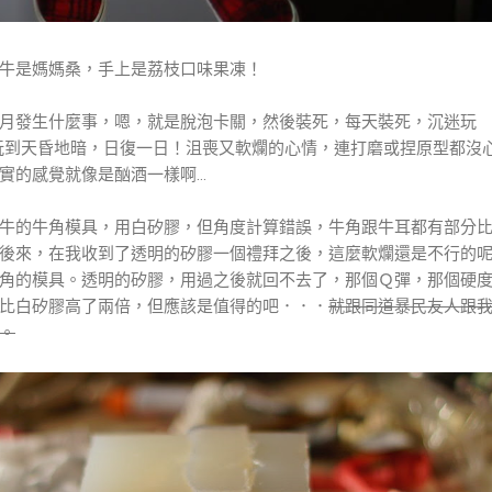
牛是媽媽桑，手上是荔枝口味果凍！
月發生什麼事，嗯，就是脫泡卡關，然後裝死，每天裝死，沉迷玩
遊戲，玩到天昏地暗，日復一日！沮喪又軟爛的心情，連打磨或捏原型都沒
的感覺就像是酗酒一樣啊...
牛的牛角模具，用白矽膠，但角度計算錯誤，牛角跟牛耳都有部分
後來，在我收到了透明的矽膠一個禮拜之後，這麼軟爛還是不行的
角的模具。透明的矽膠，用過之後就回不去了，那個Ｑ彈，那個硬
比白矽膠高了兩倍，但應該是值得的吧．．．
就跟同道暴民友人跟
。